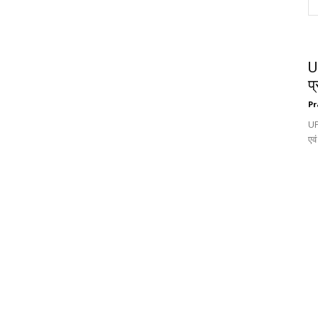
UP
प्
Pr
UP
एवं