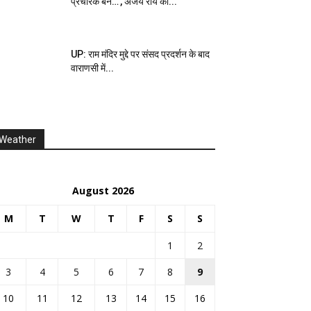
प्रचारक बनें…’, अजय राय का...
UP: राम मंदिर मुद्दे पर संसद प्रदर्शन के बाद
वाराणसी में...
Weather
August 2026
M
T
W
T
F
S
S
1
2
3
4
5
6
7
8
9
10
11
12
13
14
15
16