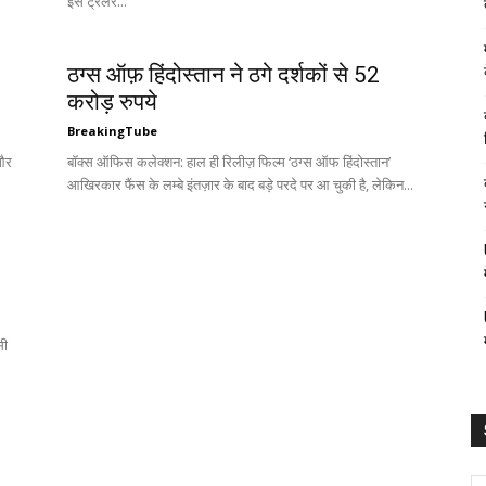
इस ट्रेलर...
ठग्स ऑफ़ हिंदोस्तान ने ठगे दर्शकों से 52
करोड़ रुपये
BreakingTube
 और
बॉक्स ऑफिस कलेक्शन: हाल ही रिलीज़ फिल्म ‘ठग्स ऑफ हिंदोस्तान’
आखिरकार फैंस के लम्बे इंतज़ार के बाद बड़े परदे पर आ चुकी है, लेकिन...
सी