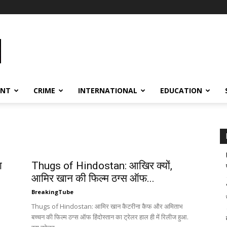
ENT
CRIME
INTERNATIONAL
EDUCATION
ा
Thugs of Hindostan: आखिर क्यों,
आमिर खान की फिल्म ठग्स ऑफ...
BreakingTube
Thugs of Hindostan: आमिर खान कैटरीना कैफ और अमिताभ
बच्चन की फिल्म ठग्स ऑफ हिंदोस्तान का ट्रेलर हाल ही में रिलीज हुआ.