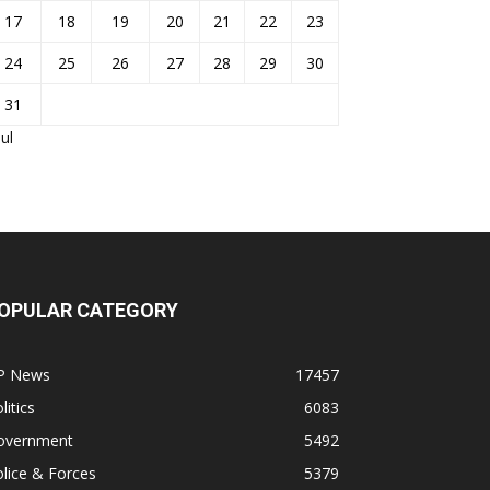
17
18
19
20
21
22
23
24
25
26
27
28
29
30
31
Jul
OPULAR CATEGORY
P News
17457
litics
6083
overnment
5492
lice & Forces
5379