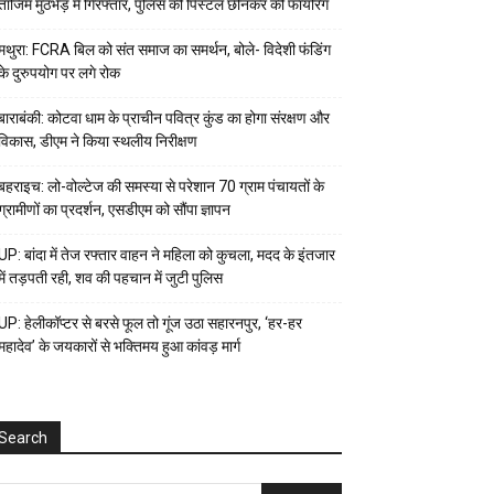
ताजिम मुठभेड़ में गिरफ्तार, पुलिस की पिस्टल छीनकर की फायरिंग
मथुरा: FCRA बिल को संत समाज का समर्थन, बोले- विदेशी फंडिंग
के दुरुपयोग पर लगे रोक
बाराबंकी: कोटवा धाम के प्राचीन पवित्र कुंड का होगा संरक्षण और
विकास, डीएम ने किया स्थलीय निरीक्षण
बहराइच: लो-वोल्टेज की समस्या से परेशान 70 ग्राम पंचायतों के
ग्रामीणों का प्रदर्शन, एसडीएम को सौंपा ज्ञापन
UP: बांदा में तेज रफ्तार वाहन ने महिला को कुचला, मदद के इंतजार
में तड़पती रही, शव की पहचान में जुटी पुलिस
UP: हेलीकॉप्टर से बरसे फूल तो गूंज उठा सहारनपुर, ‘हर-हर
महादेव’ के जयकारों से भक्तिमय हुआ कांवड़ मार्ग
Search