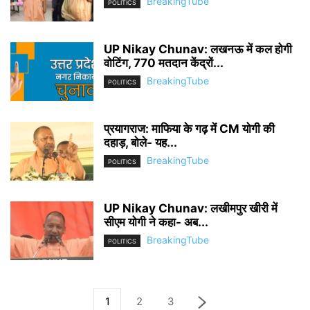
BreakingTube
POLITICS
UP Nikay Chunav: लखनऊ में कल होगी
वोटिंग, 770 मतदान केंद्रों...
BreakingTube
POLITICS
प्रयागराज: माफिया के गढ़ में CM योगी की
दहाड़, बोले- यह...
BreakingTube
POLITICS
UP Nikay Chunav: लखीमपुर खीरी में
सीएम योगी ने कहा- अब...
BreakingTube
POLITICS
1
2
3