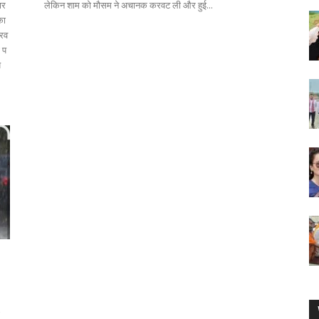
ार
लेकिन शाम को मौसम ने अचानक करवट ली और हुई...
का
करव
 प
प