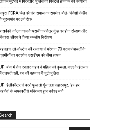
ताजिम मुठभेड़ में गिरफ्तार, पुलिस की पिस्टल छीनकर की फायरिंग
मथुरा: FCRA बिल को संत समाज का समर्थन, बोले- विदेशी फंडिंग
के दुरुपयोग पर लगे रोक
बाराबंकी: कोटवा धाम के प्राचीन पवित्र कुंड का होगा संरक्षण और
विकास, डीएम ने किया स्थलीय निरीक्षण
बहराइच: लो-वोल्टेज की समस्या से परेशान 70 ग्राम पंचायतों के
ग्रामीणों का प्रदर्शन, एसडीएम को सौंपा ज्ञापन
UP: बांदा में तेज रफ्तार वाहन ने महिला को कुचला, मदद के इंतजार
में तड़पती रही, शव की पहचान में जुटी पुलिस
UP: हेलीकॉप्टर से बरसे फूल तो गूंज उठा सहारनपुर, ‘हर-हर
महादेव’ के जयकारों से भक्तिमय हुआ कांवड़ मार्ग
Search