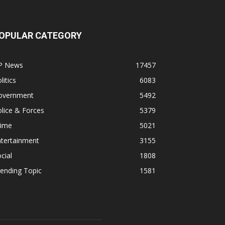
OPULAR CATEGORY
P News
17457
litics
6083
overnment
5492
lice & Forces
5379
rime
5021
ntertainment
3155
cial
1808
ending Topic
1581