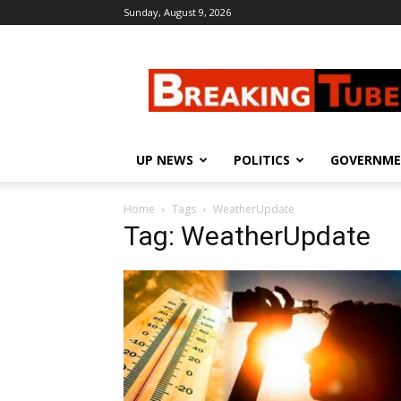
Sunday, August 9, 2026
Breaking
Tube
UP NEWS
POLITICS
GOVERNM
Home
Tags
WeatherUpdate
Tag: WeatherUpdate