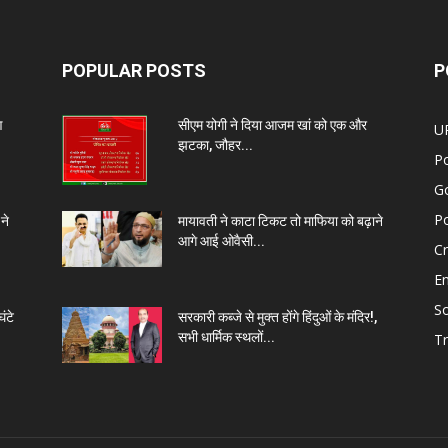
POPULAR POSTS
P
ण
सीएम योगी ने दिया आजम खां को एक और
U
झटका, जौहर...
Po
G
Po
ने
मायावती ने काटा टिकट तो माफिया को बढ़ाने
आगे आई ओवैसी...
C
E
So
ंटे
सरकारी कब्जे से मुक्त होंगे हिंदुओं के मंदिर!,
सभी धार्मिक स्थलों...
Tr