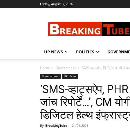
Friday, August 7, 2026
Breaking
Tube
UP NEWS
POLITICS
GOVERNM
Home
Government
‘SMS-व्हाट्सऐप, PHR ऐप से मरीजों तक पह
Government
UP News
‘SMS-व्हाट्सऐप, PHR ऐ
जांच रिपोर्टें…’, CM यो
डिजिटल हेल्थ इंफ्रास्ट
By
BreakingTube
-
24/01/2026