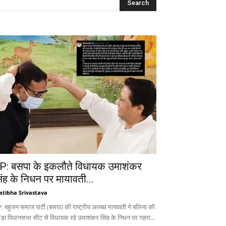
P: बसपा के इकलौते विधायक उमाशंकर
िंह के निधन पर मायावती...
atibha Srivastava
 बहुजन समाज पार्टी (बसपा) की राष्ट्रीय अध्यक्ष मायावती ने बलिया की
ड़ा विधानसभा सीट से विधायक रहे उमाशंकर सिंह के निधन पर गहरा...