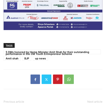
TAGS
5 DMs honored by Home Minister Amit Shah for their outstanding
performance in the CM Youth Entrepreneur Scheme
Amit shah
BJP
up news
Previous article
Next article