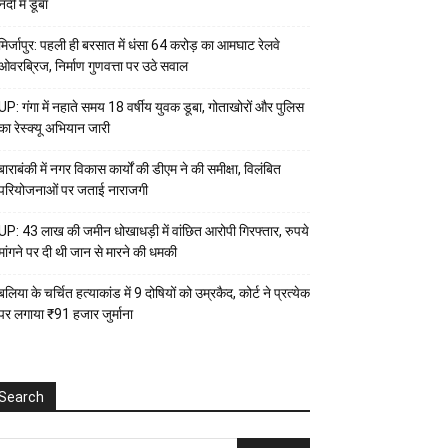
नदी में डूबा
मिर्जापुर: पहली ही बरसात में धंसा 64 करोड़ का आमघाट रेलवे
ओवरब्रिज, निर्माण गुणवत्ता पर उठे सवाल
UP: गंगा में नहाते समय 18 वर्षीय युवक डूबा, गोताखोरों और पुलिस
का रेस्क्यू अभियान जारी
बाराबंकी में नगर विकास कार्यों की डीएम ने की समीक्षा, विलंबित
परियोजनाओं पर जताई नाराजगी
UP: 43 लाख की जमीन धोखाधड़ी में वांछित आरोपी गिरफ्तार, रुपये
मांगने पर दी थी जान से मारने की धमकी
बलिया के चर्चित हत्याकांड में 9 दोषियों को उम्रकैद, कोर्ट ने प्रत्येक
पर लगाया ₹91 हजार जुर्माना
Search