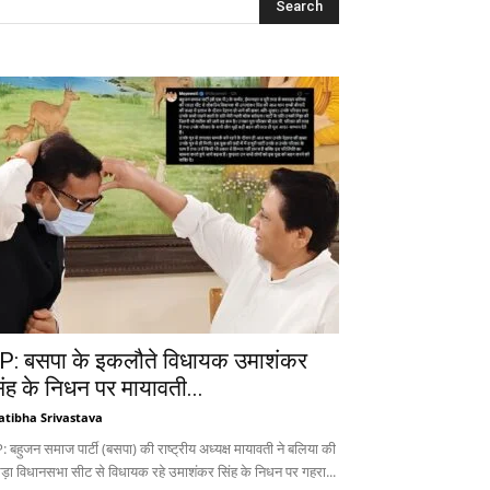
P: बसपा के इकलौते विधायक उमाशंकर
िंह के निधन पर मायावती...
atibha Srivastava
 बहुजन समाज पार्टी (बसपा) की राष्ट्रीय अध्यक्ष मायावती ने बलिया की
ड़ा विधानसभा सीट से विधायक रहे उमाशंकर सिंह के निधन पर गहरा...