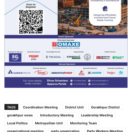
TAGS
Coordination Meeting
District Unit
Gorakhpur District
gorakhpur news
Introductory Meeting
Leadership Meeting
Local Politics
Metropolitan Unit
Monitoring Team
organizational meeting
party organization
Party Workers Meeting