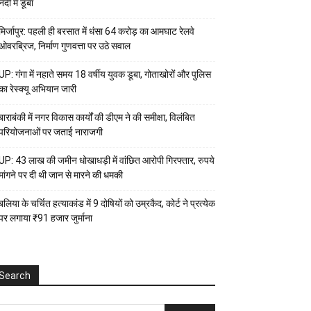
नदी में डूबा
मिर्जापुर: पहली ही बरसात में धंसा 64 करोड़ का आमघाट रेलवे
ओवरब्रिज, निर्माण गुणवत्ता पर उठे सवाल
UP: गंगा में नहाते समय 18 वर्षीय युवक डूबा, गोताखोरों और पुलिस
का रेस्क्यू अभियान जारी
बाराबंकी में नगर विकास कार्यों की डीएम ने की समीक्षा, विलंबित
परियोजनाओं पर जताई नाराजगी
UP: 43 लाख की जमीन धोखाधड़ी में वांछित आरोपी गिरफ्तार, रुपये
मांगने पर दी थी जान से मारने की धमकी
बलिया के चर्चित हत्याकांड में 9 दोषियों को उम्रकैद, कोर्ट ने प्रत्येक
पर लगाया ₹91 हजार जुर्माना
Search