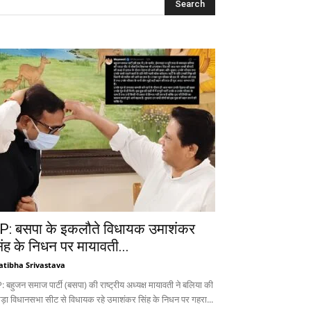
P: बसपा के इकलौते विधायक उमाशंकर
िंह के निधन पर मायावती...
atibha Srivastava
 बहुजन समाज पार्टी (बसपा) की राष्ट्रीय अध्यक्ष मायावती ने बलिया की
ड़ा विधानसभा सीट से विधायक रहे उमाशंकर सिंह के निधन पर गहरा...