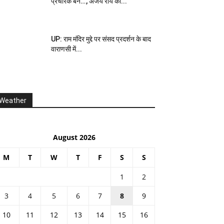
प्रचारक बनें…’, अजय राय का...
UP: राम मंदिर मुद्दे पर संसद प्रदर्शन के बाद
वाराणसी में...
Weather
August 2026
M
T
W
T
F
S
S
1
2
3
4
5
6
7
8
9
10
11
12
13
14
15
16