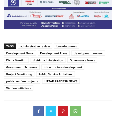
TAGS
administrative review
breaking news
Development News
Development Plans
development review
Disha Meeting
district administration
Governance News
Government Schemes
infrastructure development
Project Monitoring
Public Service Initiatives
public welfare projects
UTTAR PRADESH NEWS
Welfare Initiatives