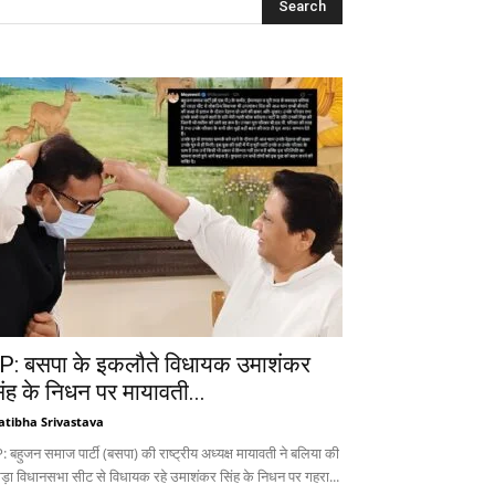
P: बसपा के इकलौते विधायक उमाशंकर
िंह के निधन पर मायावती...
atibha Srivastava
 बहुजन समाज पार्टी (बसपा) की राष्ट्रीय अध्यक्ष मायावती ने बलिया की
ड़ा विधानसभा सीट से विधायक रहे उमाशंकर सिंह के निधन पर गहरा...