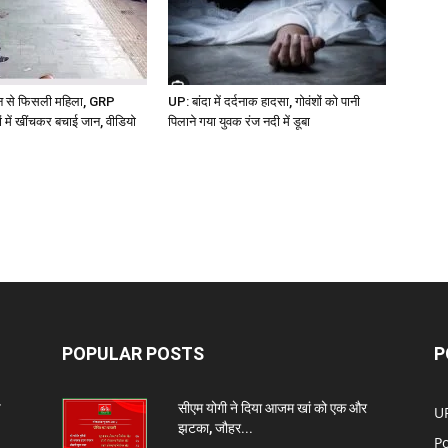
ेन से फिसली महिला, GRP
UP: बांदा में दर्दनाक हादसा, गोवंशों को पानी
ों में खींचकर बचाई जान, वीडियो
पिलाने गया युवक रंज नदी में डूबा
POPULAR POSTS
P
प
सीएम योगी ने दिया आजम खां को एक और
U
झटका, जौहर...
Po