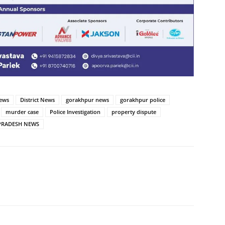
ews
District News
gorakhpur news
gorakhpur police
murder case
Police Investigation
property dispute
PRADESH NEWS