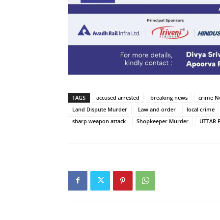
TAGS
accused arrested
breaking news
crime N
Land Dispute Murder
Law and order
local crime
sharp weapon attack
Shopkeeper Murder
UTTAR 