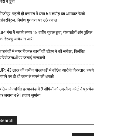
नदी में डूबा
मिर्जापुर: पहली ही बरसात में धंसा 64 करोड़ का आमघाट रेलवे
ओवरब्रिज, निर्माण गुणवत्ता पर उठे सवाल
UP: गंगा में नहाते समय 18 वर्षीय युवक डूबा, गोताखोरों और पुलिस
का रेस्क्यू अभियान जारी
बाराबंकी में नगर विकास कार्यों की डीएम ने की समीक्षा, विलंबित
परियोजनाओं पर जताई नाराजगी
UP: 43 लाख की जमीन धोखाधड़ी में वांछित आरोपी गिरफ्तार, रुपये
मांगने पर दी थी जान से मारने की धमकी
बलिया के चर्चित हत्याकांड में 9 दोषियों को उम्रकैद, कोर्ट ने प्रत्येक
पर लगाया ₹91 हजार जुर्माना
Search