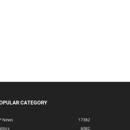
OPULAR CATEGORY
P News
17382
litics
6082