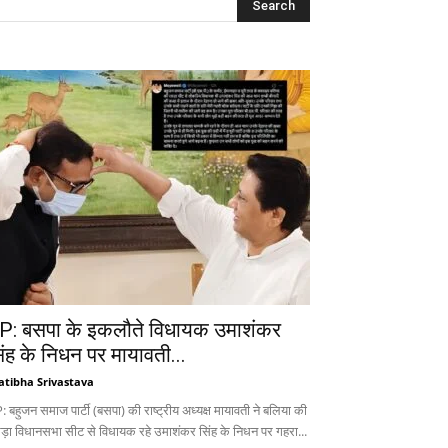
P: बसपा के इकलौते विधायक उमाशंकर
िंह के निधन पर मायावती...
atibha Srivastava
 बहुजन समाज पार्टी (बसपा) की राष्ट्रीय अध्यक्ष मायावती ने बलिया की
ड़ा विधानसभा सीट से विधायक रहे उमाशंकर सिंह के निधन पर गहरा...