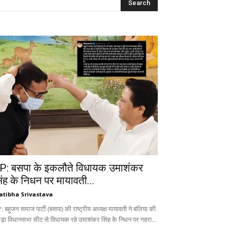
P: बसपा के इकलौते विधायक उमाशंकर
िंह के निधन पर मायावती...
atibha Srivastava
 बहुजन समाज पार्टी (बसपा) की राष्ट्रीय अध्यक्ष मायावती ने बलिया की
ड़ा विधानसभा सीट से विधायक रहे उमाशंकर सिंह के निधन पर गहरा...