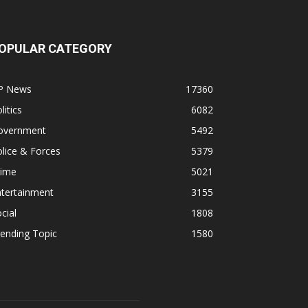
OPULAR CATEGORY
P News
17360
litics
6082
overnment
5492
lice & Forces
5379
rime
5021
ntertainment
3155
cial
1808
ending Topic
1580