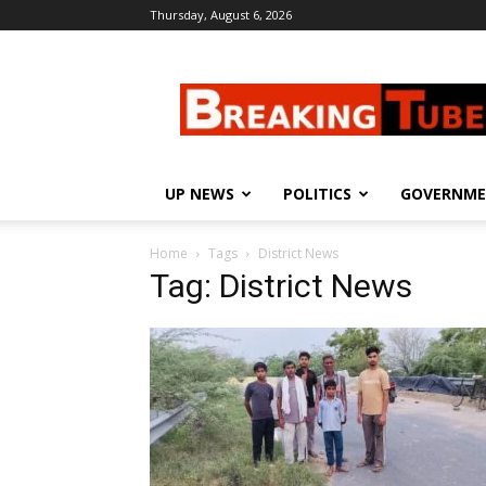
Thursday, August 6, 2026
Breaking
Tube
UP NEWS
POLITICS
GOVERNM
Home
Tags
District News
Tag: District News