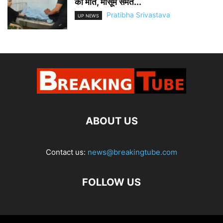
की मौत, मासूम समेत...
Pratibha Srivastava
UP NEWS
ABOUT US
Contact us:
news@breakingtube.com
FOLLOW US