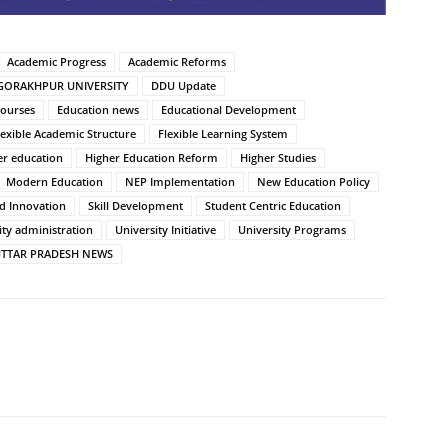
Academic Progress
Academic Reforms
GORAKHPUR UNIVERSITY
DDU Update
ourses
Education news
Educational Development
lexible Academic Structure
Flexible Learning System
er education
Higher Education Reform
Higher Studies
Modern Education
NEP Implementation
New Education Policy
d Innovation
Skill Development
Student Centric Education
ity administration
University Initiative
University Programs
TTAR PRADESH NEWS