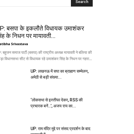
P: बसपा के इकलौते विधायक उमाशंकर
िंह के निधन पर मायावती...
atibha Srivastava
 बहुजन समाज पार्टी (बसपा) की राष्ट्रीय अध्यक्ष मायावती ने बलिया की
ड़ा विधानसभा सीट से विधायक रहे उमाशंकर सिंह के निधन पर गहरा...
UP: लखनऊ में सपा का ब्राह्मण सम्मेलन,
अमेठी से बड़ी संख्या...
‘लोकसभा से इस्तीफा देकर, RSS की
प्रचारक बनें…’, अजय राय का...
UP: राम मंदिर मुद्दे पर संसद प्रदर्शन के बाद