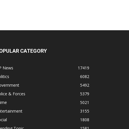
OPULAR CATEGORY
P News
17419
litics
6082
overnment
5492
lice & Forces
5379
rime
5021
ntertainment
3155
cial
1808
ending Topic
1581