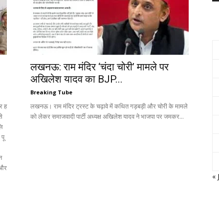
लखनऊ: राम मंदिर ‘चंदा चोरी’ मामले पर
अखिलेश यादव का BJP...
Breaking Tube
कर ह
लखनऊ। राम मंदिर ट्रस्ट के चढ़ावे में कथित गड़बड़ी और चोरी के मामले
से
को लेकर समाजवादी पार्टी अध्यक्ष अखिलेश यादव ने भाजपा पर जमकर...
लि
पू
न
ा और
« 