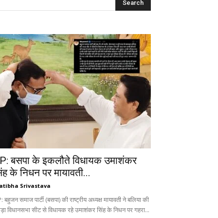
P: बसपा के इकलौते विधायक उमाशंकर
िंह के निधन पर मायावती...
atibha Srivastava
 बहुजन समाज पार्टी (बसपा) की राष्ट्रीय अध्यक्ष मायावती ने बलिया की
ड़ा विधानसभा सीट से विधायक रहे उमाशंकर सिंह के निधन पर गहरा...