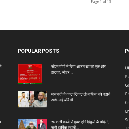
Page 1 of 13
POPULAR POSTS
P
को
सीएम योगी ने दिया आजम खां को एक और
U
झटका, जौहर...
Po
G
Po
मायावती ने काटा टिकट तो माफिया को बढ़ाने
आगे आई ओवैसी...
C
E
So
ा
सरकारी कब्जे से मुक्त होंगे हिंदुओं के मंदिर!,
सभी धार्मिक स्थलों...
Tr