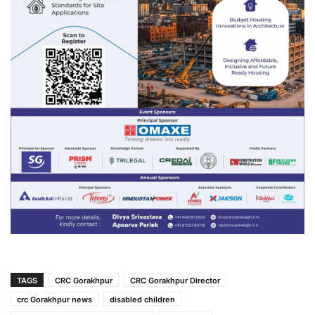
TAGS
CRC Gorakhpur
CRC Gorakhpur Director
crc Gorakhpur news
disabled children