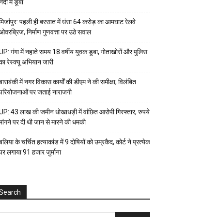
नदी में डूबा
मिर्जापुर: पहली ही बरसात में धंसा 64 करोड़ का आमघाट रेलवे
ओवरब्रिज, निर्माण गुणवत्ता पर उठे सवाल
UP: गंगा में नहाते समय 18 वर्षीय युवक डूबा, गोताखोरों और पुलिस
का रेस्क्यू अभियान जारी
बाराबंकी में नगर विकास कार्यों की डीएम ने की समीक्षा, विलंबित
परियोजनाओं पर जताई नाराजगी
UP: 43 लाख की जमीन धोखाधड़ी में वांछित आरोपी गिरफ्तार, रुपये
मांगने पर दी थी जान से मारने की धमकी
बलिया के चर्चित हत्याकांड में 9 दोषियों को उम्रकैद, कोर्ट ने प्रत्येक
पर लगाया ₹91 हजार जुर्माना
Search