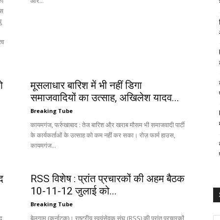
ां
और...
 इस
ु
्व
ो
मूसलाधार बारिश में भी नहीं डिगा
समाजवादियों का उत्साह, अखिलेश यादव...
Breaking Tube
कायमगंज, फर्रुखाबाद : तेज बारिश और खराब मौसम भी समाजवादी पार्टी
के कार्यकर्ताओं के उत्साह को कम नहीं कर सका। रोज़ फार्म हाउस,
कायमगंज...
द
RSS विशेष : प्रांत प्रचारकों की अहम बैठक
10-11-12 जुलाई को...
Breaking Tube
पद
बेलगाम (कर्नाटक)। राष्ट्रीय स्वयंसेवक संघ (RSS) की प्रांत प्रचारकों