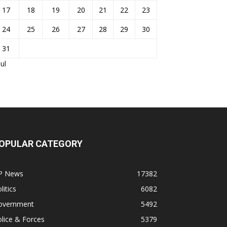
17
18
19
20
21
22
23
24
25
26
27
28
29
30
31
Jul
OPULAR CATEGORY
P News
17382
litics
6082
overnment
5492
lice & Forces
5379