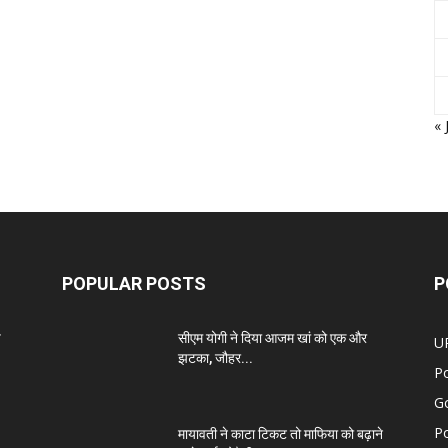
« 
POPULAR POSTS
P
प
सीएम योगी ने दिया आजम खां को एक और
U
झटका, जौहर...
Po
G
Po
मायावती ने काटा टिकट तो माफिया को बढ़ाने