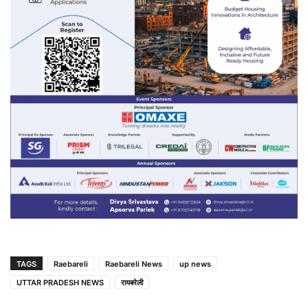
TAGS
Raebareli
Raebareli News
up news
UTTAR PRADESH NEWS
रायबरेली