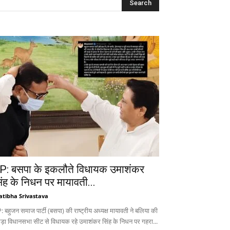
P: बसपा के इकलौते विधायक उमाशंकर
िंह के निधन पर मायावती...
atibha Srivastava
 बहुजन समाज पार्टी (बसपा) की राष्ट्रीय अध्यक्ष मायावती ने बलिया की
ड़ा विधानसभा सीट से विधायक रहे उमाशंकर सिंह के निधन पर गहरा...