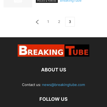
BreakingTube
POLICE & FORCES
1
2
3
ABOUT US
Contact us:
news@breakingtube.com
FOLLOW US