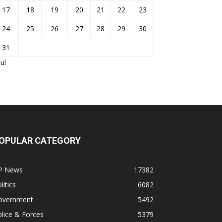
17
18
19
20
21
22
23
24
25
26
27
28
29
30
31
Jul
OPULAR CATEGORY
P News
17382
litics
6082
overnment
5492
lice & Forces
5379