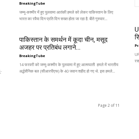
BreakingTube
जम्मू-कश्मीर में हुए पुलवामा आतंकी हमले को लेकर पाकिस्‍तान के लिए
भारत का रवैया दिन प्रति दिन सख्त होता जा रहा है. बीते गुरुवार...
U
स
पाकिस्तान के समर्थन में कूदा चीन, मसूद
Pr
अजहर पर प्रतिबंध लगाने...
UP:
BreakingTube
रस
14 फरवरी को जम्मू-कश्मीर के पुलवामा में हुए आत्मघाती हमले में भारतीय
ू-
अर्द्धसैनिक बल (सीआरपीएफ) के 40 जवान शहीद हो गए थे. इस हमले...
Page 2 of 11