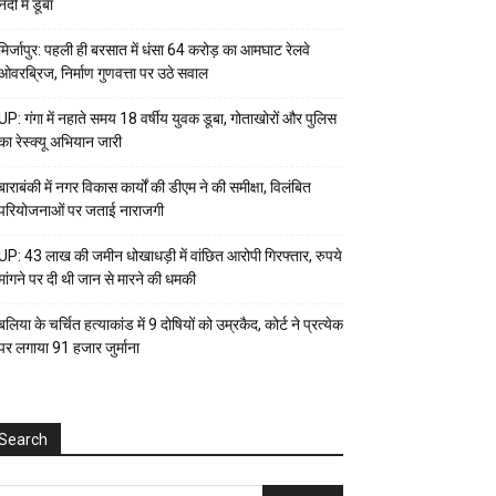
नदी में डूबा
मिर्जापुर: पहली ही बरसात में धंसा 64 करोड़ का आमघाट रेलवे
ओवरब्रिज, निर्माण गुणवत्ता पर उठे सवाल
UP: गंगा में नहाते समय 18 वर्षीय युवक डूबा, गोताखोरों और पुलिस
का रेस्क्यू अभियान जारी
बाराबंकी में नगर विकास कार्यों की डीएम ने की समीक्षा, विलंबित
परियोजनाओं पर जताई नाराजगी
UP: 43 लाख की जमीन धोखाधड़ी में वांछित आरोपी गिरफ्तार, रुपये
मांगने पर दी थी जान से मारने की धमकी
बलिया के चर्चित हत्याकांड में 9 दोषियों को उम्रकैद, कोर्ट ने प्रत्येक
पर लगाया ₹91 हजार जुर्माना
Search