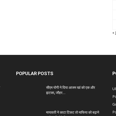
« 
POPULAR POSTS
P
प
सीएम योगी ने दिया आजम खां को एक और
U
झटका, जौहर...
Po
G
Po
मायावती ने काटा टिकट तो माफिया को बढ़ाने