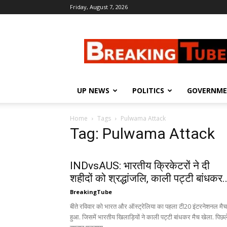
Friday, August 7, 2026
Breaking
Tube
UP NEWS
POLITICS
GOVERNM
Home
Tags
Pulwama Attack
Tag: Pulwama Attack
INDvsAUS: भारतीय क्रिकेटरों ने दी
शहीदों को श्रद्धांजलि, काली पट्टी बांधकर..
BreakingTube
बीते रविवार को भारत और ऑस्ट्रेलिया का पहला टी20 इंटरनेशनल मैच
हुआ. जिसमें भारतीय खिलाड़ियों ने काली पट्टी बांधकर मैच खेला. पिछल