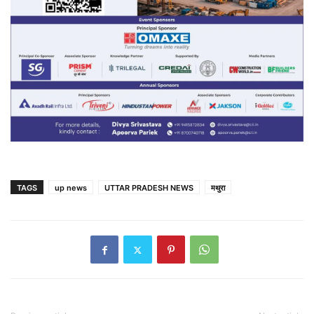
TAGS
up news
UTTAR PRADESH NEWS
मथुरा