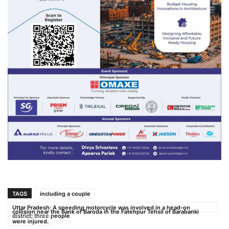
TAGS
including a couple
Uttar Pradesh: A speeding motorcycle was involved in a head-on
collision near the Bank of Baroda in the Fatehpur Tehsil of Barabanki
district; three people
were injured.