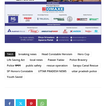
TAGS
breaking news
Head Constable Heroism
Hero Cop
Life Saving Act
local news
Pawan Yadav
Police Bravery
Police सम्मान
public safety
rescue operation
Sarayu Canal Rescue
SP Honors Constable
UTTAR PRADESH NEWS
uttar pradesh police
Youth Saved