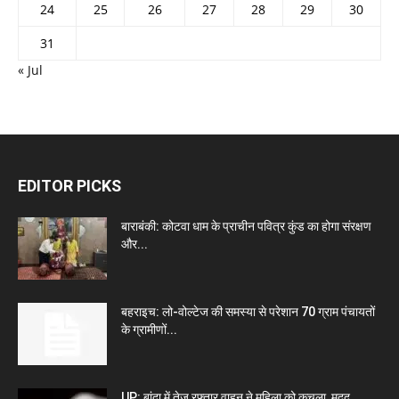
24
25
26
27
28
29
30
31
« Jul
EDITOR PICKS
बाराबंकी: कोटवा धाम के प्राचीन पवित्र कुंड का होगा संरक्षण
और...
बहराइच: लो-वोल्टेज की समस्या से परेशान 70 ग्राम पंचायतों
के ग्रामीणों...
UP: बांदा में तेज रफ्तार वाहन ने महिला को कुचला, मदद...