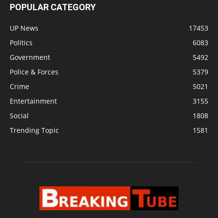
POPULAR CATEGORY
UP News
17453
Politics
6083
Government
5492
Police & Forces
5379
Crime
5021
Entertainment
3155
Social
1808
Trending Topic
1581