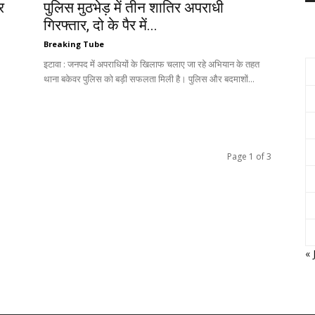
र
पुलिस मुठभेड़ में तीन शातिर अपराधी
गिरफ्तार, दो के पैर में...
Breaking Tube
इटावा : जनपद में अपराधियों के खिलाफ चलाए जा रहे अभियान के तहत
थाना बकेवर पुलिस को बड़ी सफलता मिली है। पुलिस और बदमाशों...
Page 1 of 3
« 