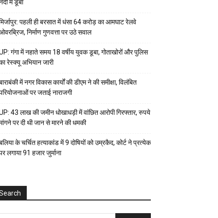
नदी में डूबा
मिर्जापुर: पहली ही बरसात में धंसा 64 करोड़ का आमघाट रेलवे
ओवरब्रिज, निर्माण गुणवत्ता पर उठे सवाल
UP: गंगा में नहाते समय 18 वर्षीय युवक डूबा, गोताखोरों और पुलिस
का रेस्क्यू अभियान जारी
बाराबंकी में नगर विकास कार्यों की डीएम ने की समीक्षा, विलंबित
परियोजनाओं पर जताई नाराजगी
UP: 43 लाख की जमीन धोखाधड़ी में वांछित आरोपी गिरफ्तार, रुपये
मांगने पर दी थी जान से मारने की धमकी
बलिया के चर्चित हत्याकांड में 9 दोषियों को उम्रकैद, कोर्ट ने प्रत्येक
पर लगाया ₹91 हजार जुर्माना
Search