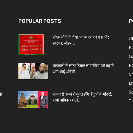
POPULAR POSTS
P
प
सीएम योगी ने दिया आजम खां को एक और
U
झटका, जौहर...
Po
G
Po
मायावती ने काटा टिकट तो माफिया को बढ़ाने
आगे आई ओवैसी...
C
E
So
नी
सरकारी कब्जे से मुक्त होंगे हिंदुओं के मंदिर!,
सभी धार्मिक स्थलों...
Tr