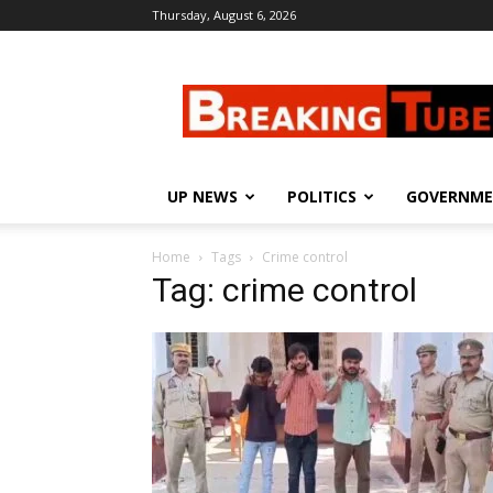
Thursday, August 6, 2026
Breaking
Tube
UP NEWS
POLITICS
GOVERNM
Home
Tags
Crime control
Tag: crime control