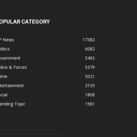
OPULAR CATEGORY
P News
17382
litics
6082
overnment
5492
lice & Forces
5379
rime
5021
ntertainment
3155
cial
1808
ending Topic
1581