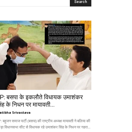
P: बसपा के इकलौते विधायक उमाशंकर
िंह के निधन पर मायावती...
atibha Srivastava
 बहुजन समाज पार्टी (बसपा) की राष्ट्रीय अध्यक्ष मायावती ने बलिया की
ड़ा विधानसभा सीट से विधायक रहे उमाशंकर सिंह के निधन पर गहरा...