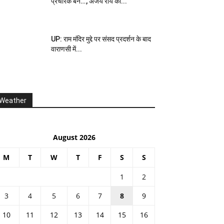
प्रचारक बनें…’, अजय राय का...
UP: राम मंदिर मुद्दे पर संसद प्रदर्शन के बाद
वाराणसी में...
Weather
August 2026
M
T
W
T
F
S
S
1
2
3
4
5
6
7
8
9
10
11
12
13
14
15
16