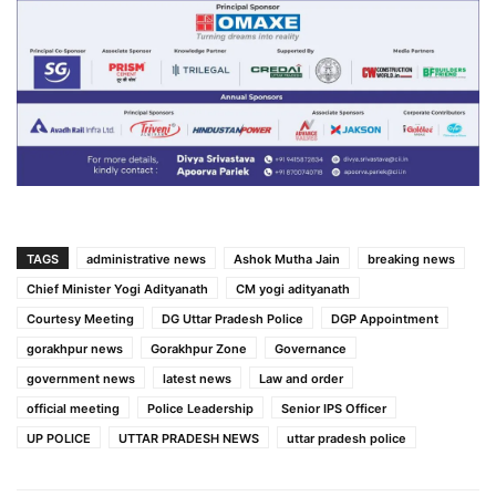
TAGS
administrative news
Ashok Mutha Jain
breaking news
Chief Minister Yogi Adityanath
CM yogi adityanath
Courtesy Meeting
DG Uttar Pradesh Police
DGP Appointment
gorakhpur news
Gorakhpur Zone
Governance
government news
latest news
Law and order
official meeting
Police Leadership
Senior IPS Officer
UP POLICE
UTTAR PRADESH NEWS
uttar pradesh police