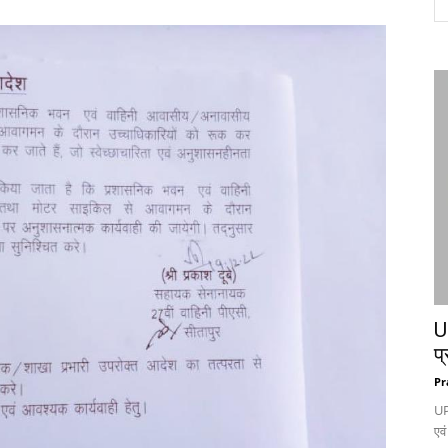
UP
प्
Pr
UP
एवं