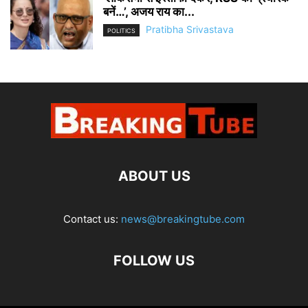
बनें…’, अजय राय का...
Pratibha Srivastava
POLITICS
ABOUT US
Contact us:
news@breakingtube.com
FOLLOW US