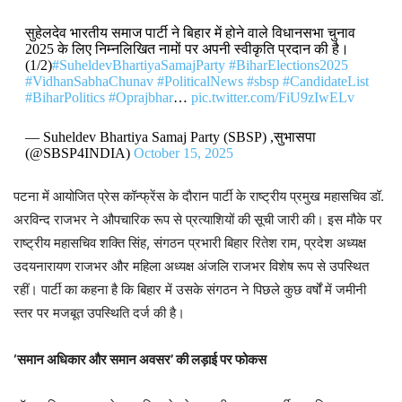
सुहेलदेव भारतीय समाज पार्टी ने बिहार में होने वाले विधानसभा चुनाव
2025 के लिए निम्नलिखित नामों पर अपनी स्वीकृति प्रदान की है।
(1/2)
#SuheldevBhartiyaSamajParty
#BiharElections2025
#VidhanSabhaChunav
#PoliticalNews
#sbsp
#CandidateList
#BiharPolitics
#Oprajbhar
…
pic.twitter.com/FiU9zIwELv
— Suheldev Bhartiya Samaj Party (SBSP) ,सुभासपा
(@SBSP4INDIA)
October 15, 2025
पटना में आयोजित प्रेस कॉन्फ्रेंस के दौरान पार्टी के राष्ट्रीय प्रमुख महासचिव डॉ.
अरविन्द राजभर ने औपचारिक रूप से प्रत्याशियों की सूची जारी की। इस मौके पर
राष्ट्रीय महासचिव शक्ति सिंह, संगठन प्रभारी बिहार रितेश राम, प्रदेश अध्यक्ष
उदयनारायण राजभर और महिला अध्यक्ष अंजलि राजभर विशेष रूप से उपस्थित
रहीं। पार्टी का कहना है कि बिहार में उसके संगठन ने पिछले कुछ वर्षों में जमीनी
स्तर पर मजबूत उपस्थिति दर्ज की है।
‘समान अधिकार और समान अवसर’ की लड़ाई पर फोकस