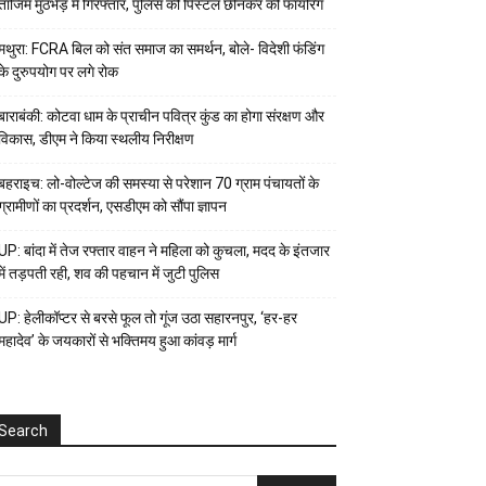
ताजिम मुठभेड़ में गिरफ्तार, पुलिस की पिस्टल छीनकर की फायरिंग
मथुरा: FCRA बिल को संत समाज का समर्थन, बोले- विदेशी फंडिंग
के दुरुपयोग पर लगे रोक
बाराबंकी: कोटवा धाम के प्राचीन पवित्र कुंड का होगा संरक्षण और
विकास, डीएम ने किया स्थलीय निरीक्षण
बहराइच: लो-वोल्टेज की समस्या से परेशान 70 ग्राम पंचायतों के
ग्रामीणों का प्रदर्शन, एसडीएम को सौंपा ज्ञापन
UP: बांदा में तेज रफ्तार वाहन ने महिला को कुचला, मदद के इंतजार
में तड़पती रही, शव की पहचान में जुटी पुलिस
UP: हेलीकॉप्टर से बरसे फूल तो गूंज उठा सहारनपुर, ‘हर-हर
महादेव’ के जयकारों से भक्तिमय हुआ कांवड़ मार्ग
Search