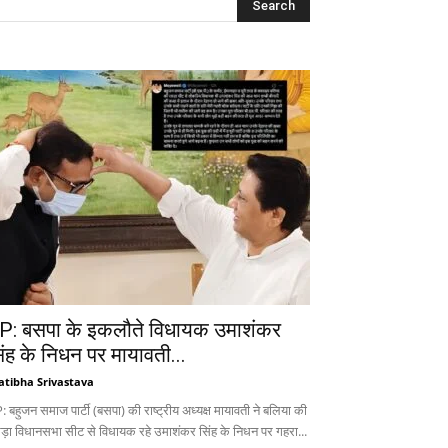
P: बसपा के इकलौते विधायक उमाशंकर
िंह के निधन पर मायावती...
atibha Srivastava
 बहुजन समाज पार्टी (बसपा) की राष्ट्रीय अध्यक्ष मायावती ने बलिया की
ड़ा विधानसभा सीट से विधायक रहे उमाशंकर सिंह के निधन पर गहरा...