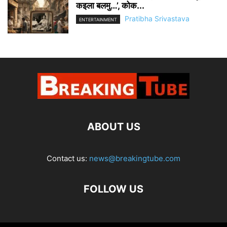
कइला बलमु…’, कोक...
Pratibha Srivastava
ENTERTAINMENT
ABOUT US
Contact us:
news@breakingtube.com
FOLLOW US