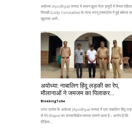
अयोध्या (Ayodhya) जनपद में सावन झूला मेला ड्यूटी में तैनात महिला
सिपाही (Lady Constable) के साथ सरयू एक्सप्रेस में हुई बर्बरता क
खुलासा अभी...
अयोध्या: नाबालिग हिंदू लड़की का रेप,
मौलानाओं ने जमजम का पिलाकर...
BreakingTube
उत्तर प्रदेश के अयोध्या (Ayodhya) जनपद में एक नाबालिग हिंदू लड
से रेप (Rape) का सनसनीखेज मामला सामने आया है। आरोप है कि
पीड़िता...