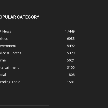
OPULAR CATEGORY
P News
17449
litics
6083
overnment
5492
lice & Forces
5379
rime
5021
ntertainment
3155
cial
1808
ending Topic
1581