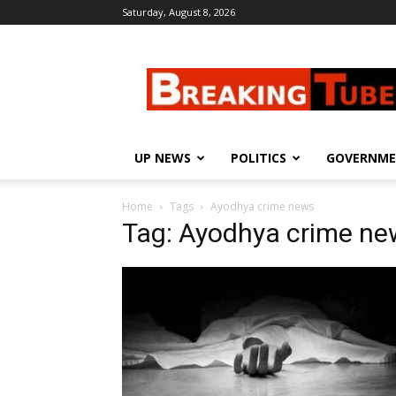
Saturday, August 8, 2026
Breaking
Tube
UP NEWS
POLITICS
GOVERNM
Home
Tags
Ayodhya crime news
Tag: Ayodhya crime ne