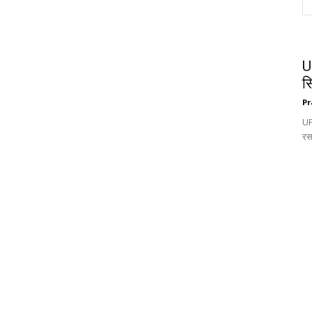
U
स
Pr
UP:
रस