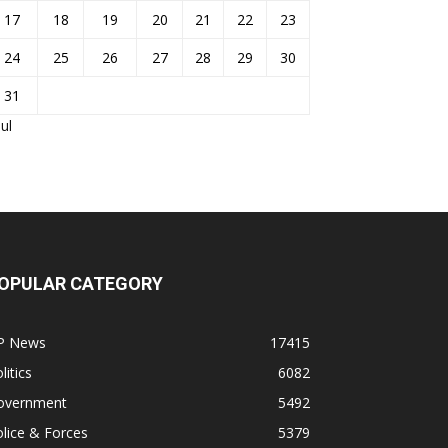
17
18
19
20
21
22
23
24
25
26
27
28
29
30
31
Jul
OPULAR CATEGORY
P News
17415
litics
6082
overnment
5492
lice & Forces
5379