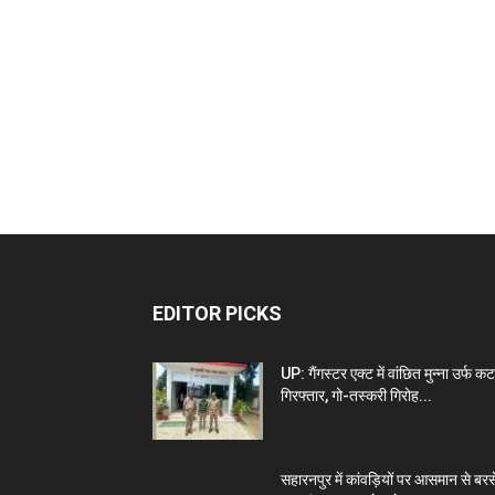
EDITOR PICKS
UP: गैंगस्टर एक्ट में वांछित मुन्ना उर्फ कट
गिरफ्तार, गो-तस्करी गिरोह...
सहारनपुर में कांवड़ियों पर आसमान से बरस