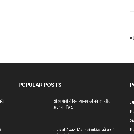
« 
POPULAR POSTS
P
ारी
सीएम योगी ने दिया आजम खां को एक और
U
झटका, जौहर...
Po
G
Po
े
मायावती ने काटा टिकट तो माफिया को बढ़ाने