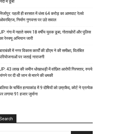
नदी में डूबा
मिर्जापुर: पहली ही बरसात में धंसा 64 करोड़ का आमघाट रेलवे
ओवरब्रिज, निर्माण गुणवत्ता पर उठे सवाल
UP: गंगा में नहाते समय 18 वर्षीय युवक डूबा, गोताखोरों और पुलिस
का रेस्क्यू अभियान जारी
बाराबंकी में नगर विकास कार्यों की डीएम ने की समीक्षा, विलंबित
परियोजनाओं पर जताई नाराजगी
UP: 43 लाख की जमीन धोखाधड़ी में वांछित आरोपी गिरफ्तार, रुपये
मांगने पर दी थी जान से मारने की धमकी
बलिया के चर्चित हत्याकांड में 9 दोषियों को उम्रकैद, कोर्ट ने प्रत्येक
पर लगाया ₹91 हजार जुर्माना
Search