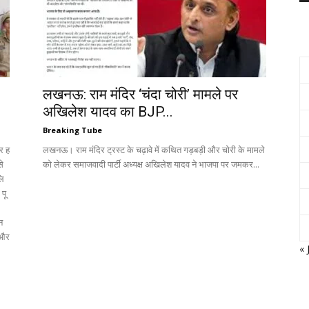
लखनऊ: राम मंदिर ‘चंदा चोरी’ मामले पर
अखिलेश यादव का BJP...
Breaking Tube
कर ह
लखनऊ। राम मंदिर ट्रस्ट के चढ़ावे में कथित गड़बड़ी और चोरी के मामले
से
को लेकर समाजवादी पार्टी अध्यक्ष अखिलेश यादव ने भाजपा पर जमकर...
लि
पू
न
ा और
« 