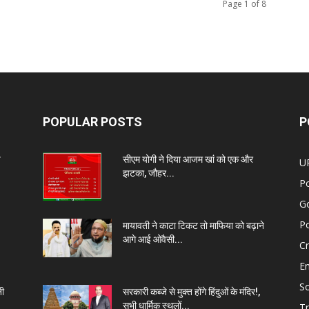
Page 1 of 8
POPULAR POSTS
P
प
सीएम योगी ने दिया आजम खां को एक और
U
झटका, जौहर...
Po
G
Po
मायावती ने काटा टिकट तो माफिया को बढ़ाने
आगे आई ओवैसी...
C
E
So
नी
सरकारी कब्जे से मुक्त होंगे हिंदुओं के मंदिर!,
सभी धार्मिक स्थलों...
Tr