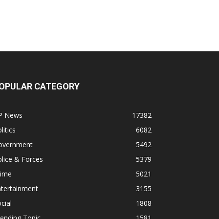
OPULAR CATEGORY
P News
17382
litics
6082
overnment
5492
lice & Forces
5379
rime
5021
ntertainment
3155
cial
1808
ending Topic
1581