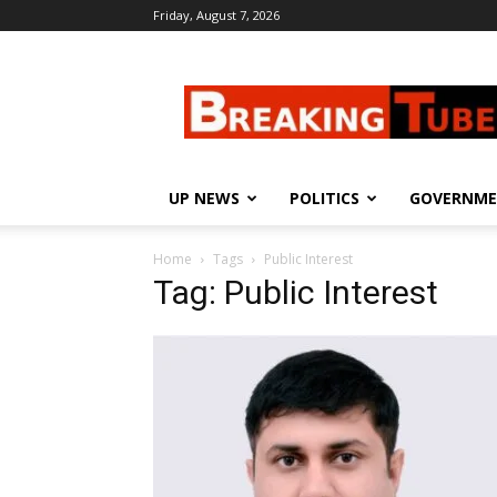
Friday, August 7, 2026
Breaking
Tube
UP NEWS
POLITICS
GOVERNM
Home
Tags
Public Interest
Tag: Public Interest