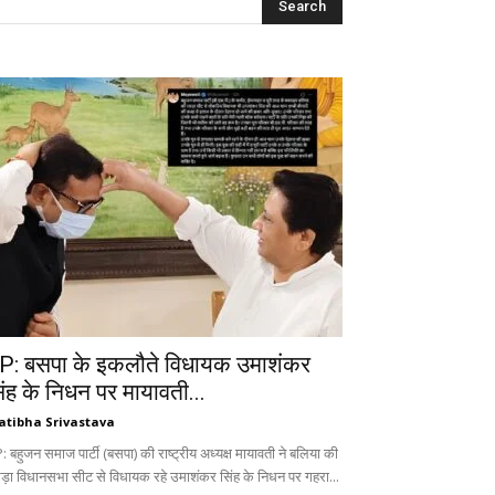
P: बसपा के इकलौते विधायक उमाशंकर
िंह के निधन पर मायावती...
atibha Srivastava
 बहुजन समाज पार्टी (बसपा) की राष्ट्रीय अध्यक्ष मायावती ने बलिया की
ड़ा विधानसभा सीट से विधायक रहे उमाशंकर सिंह के निधन पर गहरा...