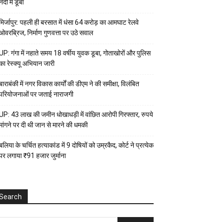
नदी में डूबा
मिर्जापुर: पहली ही बरसात में धंसा 64 करोड़ का आमघाट रेलवे
ओवरब्रिज, निर्माण गुणवत्ता पर उठे सवाल
UP: गंगा में नहाते समय 18 वर्षीय युवक डूबा, गोताखोरों और पुलिस
का रेस्क्यू अभियान जारी
बाराबंकी में नगर विकास कार्यों की डीएम ने की समीक्षा, विलंबित
परियोजनाओं पर जताई नाराजगी
UP: 43 लाख की जमीन धोखाधड़ी में वांछित आरोपी गिरफ्तार, रुपये
मांगने पर दी थी जान से मारने की धमकी
बलिया के चर्चित हत्याकांड में 9 दोषियों को उम्रकैद, कोर्ट ने प्रत्येक
पर लगाया ₹91 हजार जुर्माना
Search