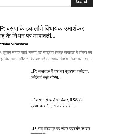
P: बसपा के इकलौते विधायक उमाशंकर
िंह के निधन पर मायावती...
atibha Srivastava
 बहुजन समाज पार्टी (बसपा) की राष्ट्रीय अध्यक्ष मायावती ने बलिया की
ड़ा विधानसभा सीट से विधायक रहे उमाशंकर सिंह के निधन पर गहरा...
UP: लखनऊ में सपा का ब्राह्मण सम्मेलन,
अमेठी से बड़ी संख्या...
‘लोकसभा से इस्तीफा देकर, RSS की
प्रचारक बनें…’, अजय राय का...
UP: राम मंदिर मुद्दे पर संसद प्रदर्शन के बाद