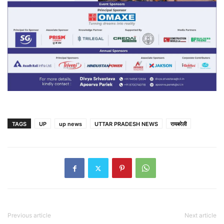
TAGS
UP
up news
UTTAR PRADESH NEWS
रायबरेली
Previous article
Next article