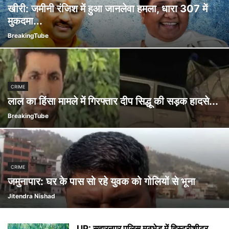
खीरी: जमीनी रंजिश में हुआ जानलेवा हमला, धारा 307 में
मुकदमा...
BreakingTube
CRIME
लाल का हिंसा मामले में गिरफ्तार दीप सिद्धू की सड़क हादसे...
BreakingTube
CRIME
जमुनापार: घर के पास सो रहे युवक को गोलियों से भूना
Jitendra Nishad
UP: सहारनपुर पुलिस मुठभेड़ में हिस्ट्रीशीटर