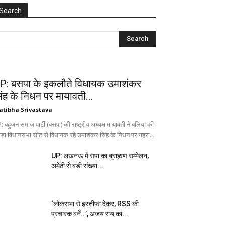
Search
P: बसपा के इकलौते विधायक उमाशंकर
िंह के निधन पर मायावती...
atibha Srivastava
 बहुजन समाज पार्टी (बसपा) की राष्ट्रीय अध्यक्ष मायावती ने बलिया की
ड़ा विधानसभा सीट से विधायक रहे उमाशंकर सिंह के निधन पर गहरा...
UP: लखनऊ में सपा का ब्राह्मण सम्मेलन,
अमेठी से बड़ी संख्या...
‘लोकसभा से इस्तीफा देकर, RSS की
प्रचारक बनें…’, अजय राय का...