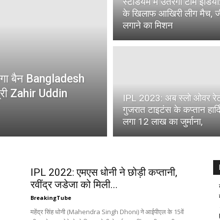
स्टेडियम में उतरेगी टीम इंडिया
के खिलाफ आखिरी लीग मैच, 
लगाने का मिशन
गा बैन Bangladesh
त्री Zahir Uddin
IPL 2023: अब स्लो ओवर रेट
गुजरात टाइटंस के कप्तान हार्द
लगा 12 लाख का जुर्माना,
IPL 2022: एमएस धोनी ने छोड़ी कप्तानी,
रवींद्र जडेजा को मिली...
BreakingTube
महेंद्र सिंह धोनी (Mahendra Singh Dhoni) ने आईपीएल के 15वें