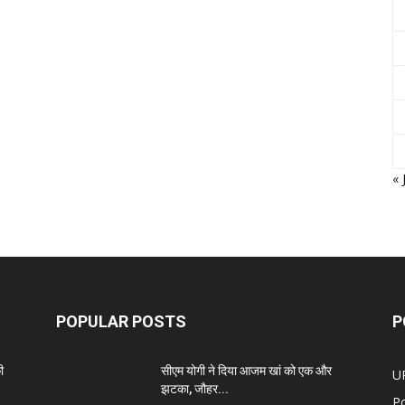
« 
POPULAR POSTS
P
ी
सीएम योगी ने दिया आजम खां को एक और
U
झटका, जौहर...
Po