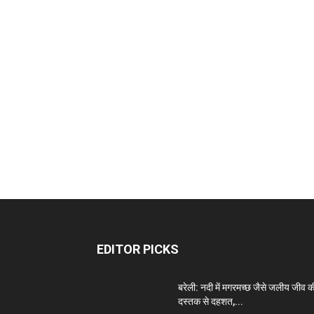
EDITOR PICKS
बरेली: नदी में मगरमच्छ जैसे जलीय जीव क
दस्तक से दहशत,...