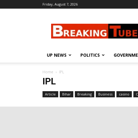
Friday, August 7, 2026
Breaking
Tube
UP NEWS
POLITICS
GOVERNM
Home
IPL
IPL
Article
Bihar
Breaking
Business
casino
C