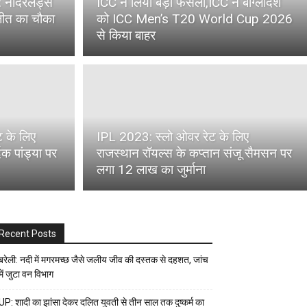
: नीदरलैंड्स
ICC ने लिया बड़ा फैसला,ICC ने बांग्लादेश
जीत का चौका
को ICC Men’s T20 World Cup 2026
से किया बाहर
 के लिए
IPL 2023: स्लो ओवर रेट के लिए
िक पांड्या पर
राजस्थान रॉयल्स के कप्तान संजू सैमसन पर
लगा 12 लाख का जुर्माना
Recent Posts
बरेली: नदी में मगरमच्छ जैसे जलीय जीव की दस्तक से दहशत, जांच
में जुटा वन विभाग
UP: शादी का झांसा देकर दलित युवती से तीन साल तक दुष्कर्म का