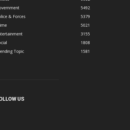
overnment
5492
lice & Forces
5379
rime
5021
ntertainment
3155
cial
1808
ending Topic
1581
OLLOW US