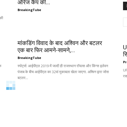
ऑरेंज कैप की...
BreakingTube
 की
मांकडिंग विवाद के बाद अश्विन और बटलर
U
एक बार फिर आमने-सामने,...
स
BreakingTube
Pr
के
स्पोर्ट्स: आईपीएल 2019 में जल्दी ही राजस्थान रॉयल्स और किंग्स इलेवन
UP:
पंजाब के बीच आईपीएल का 32वां मुकाबला खेला जाएगा. अश्विन द्वारा जोस
रस
बटलर...