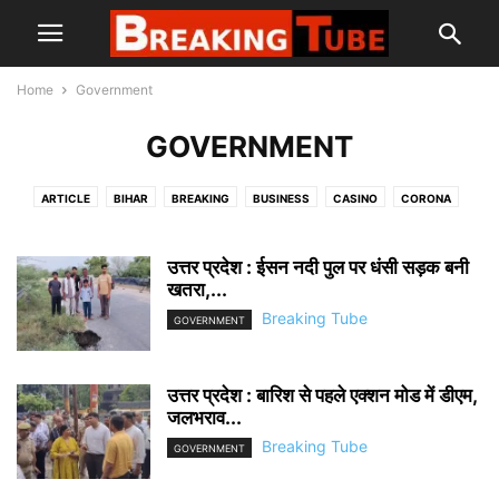
Home
Government
GOVERNMENT
ARTICLE
BIHAR
BREAKING
BUSINESS
CASINO
CORONA
CRIME
CRIMESENCE LAW
DELHI ELECTION
DELHI HIGH COURT
DHARMA AND ADHYATMA
EDUCATION
ENTERTAINMENT
FACT CHECK
उत्तर प्रदेश : ईसन नदी पुल पर धंसी सड़क बनी
GOVERNMENT
HEALTH
खतरा,...
INTERNATIONAL
IPL
JHARKHAND NEWS
JOBS
LIFESTYLE
LOK SABHA 2019
LOVE ZIHAD
Breaking Tube
GOVERNMENT
MADHYAPRADESH
NATIONAL NEWS
POLICE & FORCES
POLITICS
RASHIFAL
SOCIAL
SOCIAL MEDIA
SOCIAL REVOLUTION
उत्तर प्रदेश : बारिश से पहले एक्शन मोड में डीएम,
SPECIAL NEWS
SPORTS
SUPREME COURT
TECHNOLOGY
जलभराव...
TRAVEL
TRENDING TOPIC
UK NEWS
UP NEWS
WEST BENGAL
Breaking Tube
GOVERNMENT