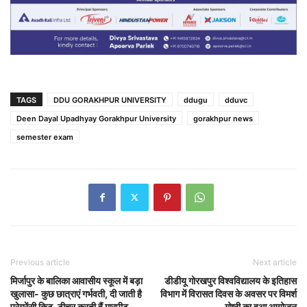
TAGS
DDU GORAKHPUR UNIVERSITY
ddugu
dduvc
Deen Dayal Upadhyay Gorakhpur University
gorakhpur news
semester exam
Previous article
Next article
मिर्जापुर के बालिका आवासीय स्कूल में बड़ा
डीडीयू गोरखपुर विश्वविद्यालय के इतिहास
खुलासा- कुछ छात्राएं गर्भवती, दी जाती है
विभाग में विरासत दिवस के अवसर पर विमर्श
प्रेग्रेंसी किट, टीचर करती हैं मारपीट
गोष्ठी का हुआ आयोजन