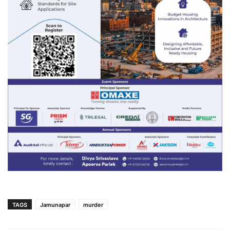
TAGS
Jamunapar
murder