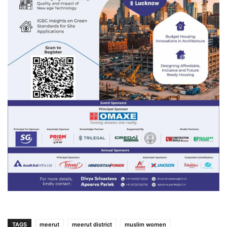
TAGS
meerut
meerut district
muslim women