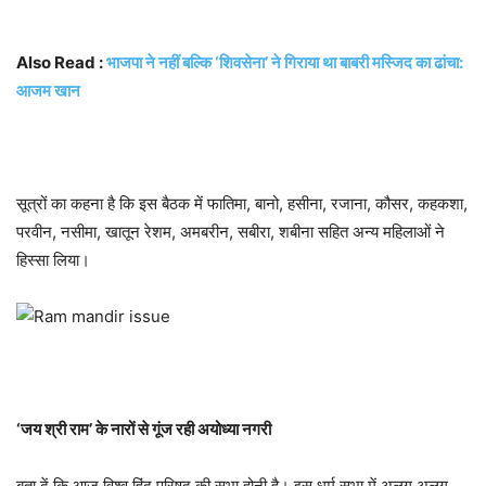
Also Read :
भाजपा ने नहीं बल्कि ‘शिवसेना’ ने गिराया था बाबरी मस्जिद का ढांचा:
आजम खान
सूत्रों का कहना है कि इस बैठक में फातिमा, बानो, हसीना, रजाना, कौसर, कहकशा,
परवीन, नसीमा, खातून रेशम, अमबरीन, सबीरा, शबीना सहित अन्य महिलाओं ने
हिस्सा लिया।
‘जय श्री राम’ के नारों से गूंज रही अयोध्या नगरी
बता दें कि आज विश्व हिंदू परिषद की सभा होनी है। इस धर्म सभा में अलग अलग