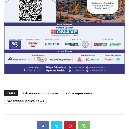
TAGS
Saharanpur crime news
saharanpur news
Saharanpur police news