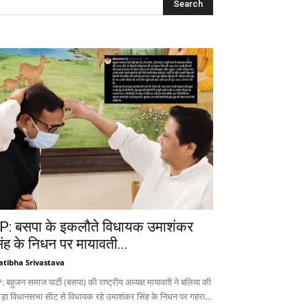
P: बसपा के इकलौते विधायक उमाशंकर
िंह के निधन पर मायावती...
atibha Srivastava
 बहुजन समाज पार्टी (बसपा) की राष्ट्रीय अध्यक्ष मायावती ने बलिया की
ड़ा विधानसभा सीट से विधायक रहे उमाशंकर सिंह के निधन पर गहरा...