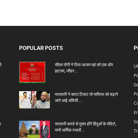
POPULAR POSTS
P
को
सीएम योगी ने दिया आजम खां को एक और
U
झटका, जौहर...
Po
G
Po
मायावती ने काटा टिकट तो माफिया को बढ़ाने
आगे आई ओवैसी...
C
E
So
ा
सरकारी कब्जे से मुक्त होंगे हिंदुओं के मंदिर!,
सभी धार्मिक स्थलों...
T