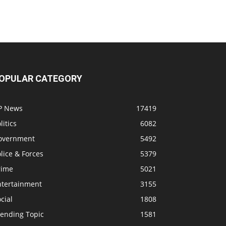
OPULAR CATEGORY
P News
17419
litics
6082
overnment
5492
lice & Forces
5379
rime
5021
ntertainment
3155
cial
1808
rending Topic
1581