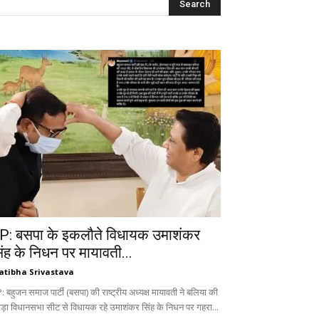
P: बसपा के इकलौते विधायक उमाशंकर
िंह के निधन पर मायावती...
atibha Srivastava
 बहुजन समाज पार्टी (बसपा) की राष्ट्रीय अध्यक्ष मायावती ने बलिया की
ड़ा विधानसभा सीट से विधायक रहे उमाशंकर सिंह के निधन पर गहरा...