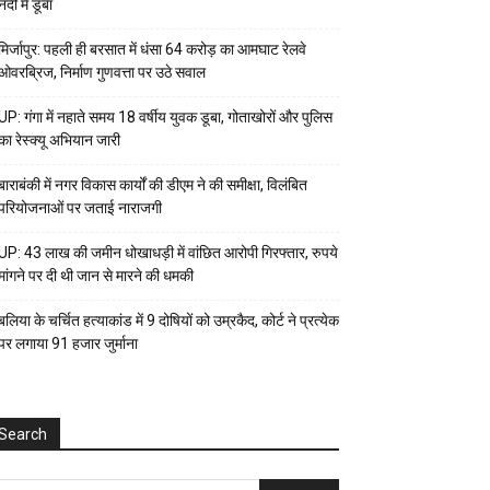
नदी में डूबा
मिर्जापुर: पहली ही बरसात में धंसा 64 करोड़ का आमघाट रेलवे
ओवरब्रिज, निर्माण गुणवत्ता पर उठे सवाल
UP: गंगा में नहाते समय 18 वर्षीय युवक डूबा, गोताखोरों और पुलिस
का रेस्क्यू अभियान जारी
बाराबंकी में नगर विकास कार्यों की डीएम ने की समीक्षा, विलंबित
परियोजनाओं पर जताई नाराजगी
UP: 43 लाख की जमीन धोखाधड़ी में वांछित आरोपी गिरफ्तार, रुपये
मांगने पर दी थी जान से मारने की धमकी
बलिया के चर्चित हत्याकांड में 9 दोषियों को उम्रकैद, कोर्ट ने प्रत्येक
पर लगाया ₹91 हजार जुर्माना
Search