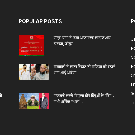
POPULAR POSTS
P
प
सीएम योगी ने दिया आजम खां को एक और
U
झटका, जौहर...
Po
G
Po
मायावती ने काटा टिकट तो माफिया को बढ़ाने
आगे आई ओवैसी...
C
E
So
नी
सरकारी कब्जे से मुक्त होंगे हिंदुओं के मंदिर!,
सभी धार्मिक स्थलों...
Tr