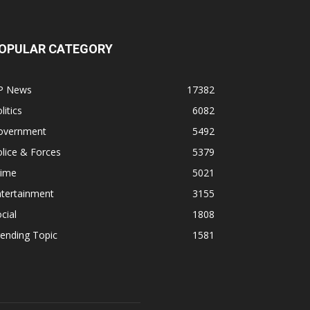
OPULAR CATEGORY
P News
17382
litics
6082
overnment
5492
lice & Forces
5379
rime
5021
ntertainment
3155
cial
1808
ending Topic
1581