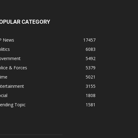
OPULAR CATEGORY
P News
17457
litics
6083
overnment
5492
lice & Forces
5379
rime
5021
ntertainment
3155
cial
1808
ending Topic
1581