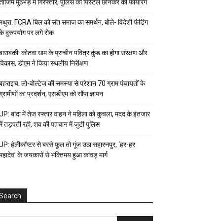
ताजिम मुठभेड़ में गिरफ्तार, पुलिस की पिस्टल छीनकर की फायरिंग
मथुरा: FCRA बिल को संत समाज का समर्थन, बोले- विदेशी फंडिंग
के दुरुपयोग पर लगे रोक
बाराबंकी: कोटवा धाम के प्राचीन पवित्र कुंड का होगा संरक्षण और
विकास, डीएम ने किया स्थलीय निरीक्षण
बहराइच: लो-वोल्टेज की समस्या से परेशान 70 ग्राम पंचायतों के
ग्रामीणों का प्रदर्शन, एसडीएम को सौंपा ज्ञापन
UP: बांदा में तेज रफ्तार वाहन ने महिला को कुचला, मदद के इंतजार
में तड़पती रही, शव की पहचान में जुटी पुलिस
UP: हेलीकॉप्टर से बरसे फूल तो गूंज उठा सहारनपुर, ‘हर-हर
महादेव’ के जयकारों से भक्तिमय हुआ कांवड़ मार्ग
Search