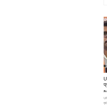
UP
प्
Pr
UP
एवं