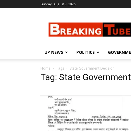
Sunday, August 9, 2026
Breaking
Tube
UP NEWS
POLITICS
GOVERNM
Home
Tags
State Government Decision
Tag: State Government