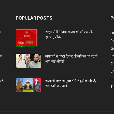
POPULAR POSTS
P
ण
सीएम योगी ने दिया आजम खां को एक और
U
झटका, जौहर...
Po
G
Po
ने
मायावती ने काटा टिकट तो माफिया को बढ़ाने
आगे आई ओवैसी...
C
E
So
ंटे
सरकारी कब्जे से मुक्त होंगे हिंदुओं के मंदिर!,
सभी धार्मिक स्थलों...
Tr