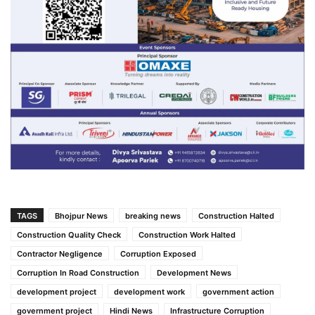
TAGS
Bhojpur News
breaking news
Construction Halted
Construction Quality Check
Construction Work Halted
Contractor Negligence
Corruption Exposed
Corruption In Road Construction
Development News
development project
development work
government action
government project
Hindi News
Infrastructure Corruption