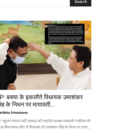
P: बसपा के इकलौते विधायक उमाशंकर
िंह के निधन पर मायावती...
atibha Srivastava
 बहुजन समाज पार्टी (बसपा) की राष्ट्रीय अध्यक्ष मायावती ने बलिया की
ड़ा विधानसभा सीट से विधायक रहे उमाशंकर सिंह के निधन पर गहरा...